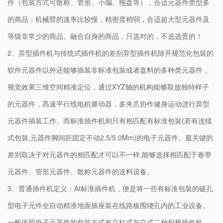
件（包装方式可散称、管形、小编、拖盘等），合适元器件类型多
的商品；机械臂的速率比较慢，精密度稍弱，合适超大型元器件及
等级非常少的商品。融合自身的商品，只选对的，不选选贵的！
2、异型插件机与传统式插件机的差别异型插件机除开规范化包裝的
软件元器件以外还能够插装非标准包裝或者盘料的多种类元器件，
视觉效果三维空间精准定位，通过XYZ轴的机构能够取放独特样子
的元器件，髙速平行线电机驱动器，多夹爪协作健身运动进行异型
元器件插装工作。而标淮插件机则只有相匹配有标淮包裝(若有连续
式包裝,元器件脚间距固定不动2.5/5.0Mm)的电子元器件。最关键的
差别取决于对元器件的相匹配才可以不一样,能够选择相匹配于卷带
元器件、管形元器件、散称元器件的送料设备。
3、普通插件机定义：AI标淮插件机，便是将一些有标淮包裝的破孔
型电子元件全自动精准地面插座装在线路板围绕孔内的工业设备。
一般依照电子元器件的包裝方式有立柱式与立式二种积极插件机。