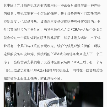
其中除了异形插件机之外有需要用到一种设备叫波峰焊是一种焊接
的机器，在机器里有一个熔融的锡炉，整个设备也有不同加热管来
控制温度，也就是预热。波峰焊主要是焊接这些有外露引脚的元器
件和背面贴片的元器件的。当异形插件机之后PCBA进入这个设备后
就会经过一个喷助焊剂的喷头洗礼背面，然后才进入锡炉，出了锡
炉后有一个风刀将板底的余锡吹走。锡炉的锡是成波浪状的，所以
这样的设备叫波峰焊。焊接后的PCBA就沿着链条出来流入下一个工
序了，当所需要安装的电子元器件全部安装到PCBA上后，有一个专
门的工位是负责把PCBA送到波峰焊的抓链上，同时在一些容易受热
翘起插件上面压上锡块，防止焊接不良。