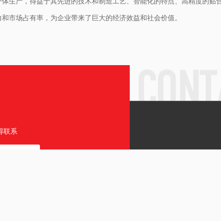
一体生产，得益于其先进的技术和制造工艺、智能化的特点、高精度的贴
力和市场占有率，为企业带来了巨大的经济效益和社会价值。
得联系
站首页
关于我们
研发生产
产品中心
服务客户
新闻中心
视频中心
联系