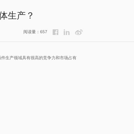
体生产？
阅读量：657
插件生产领域具有很高的竞争力和市场占有