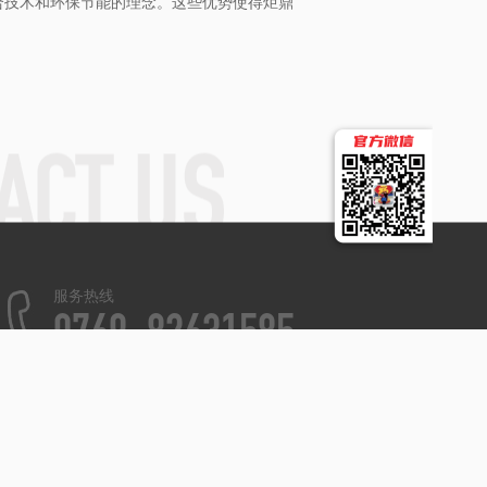
合技术和环保节能的理念。这些优势使得炬鼎
服务热线
0769-82631585
我们