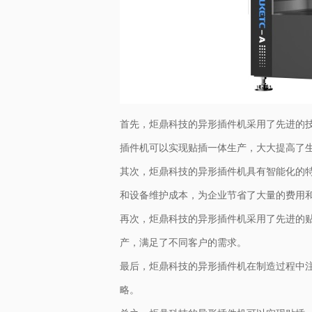
首先，炬鼎科技的异形插件机采用了先进的
插件机可以实现贴插一体生产，大大提高了
其次，炬鼎科技的异形插件机具有智能化的
和设备维护成本，为企业节省了大量的费用
再次，炬鼎科技的异形插件机采用了先进的
产，满足了不同客户的需求。
最后，炬鼎科技的异形插件机在制造过程中
略。