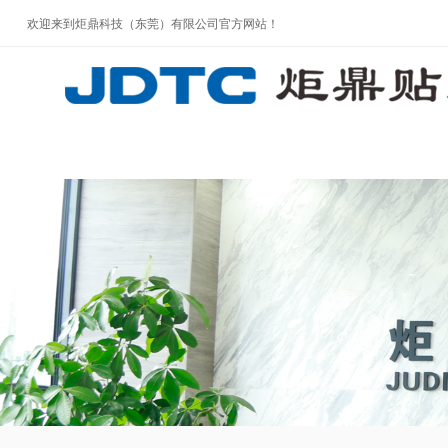
欢迎来到炬鼎科技（东莞）有限公司官方网站！