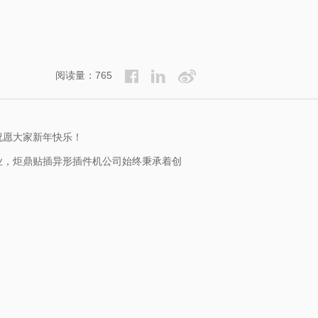
阅读量：765
祝愿大家新年快乐！
业，炬鼎贴插异形插件机公司始终秉承着创