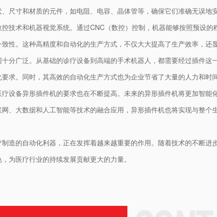
状、尺寸和材质的元件，如电阻、电容、晶体管等，确保它们准确无误地
数控技术和机器视觉系统。通过CNC（数控）控制，机器能够按照预设的
一致性。这种高精度和自动化的生产方式，不仅大大提高了生产效率，还
围十分广泛。从基础的诊疗设备到高端的手术机器人，都需要经过插件这
化要求。同时，其高效的自动化生产方式也为企业节省了大量的人力和时
医疗设备异形插件机的要求也在不断提高。未来的异形插件机将更加智能
联网、大数据和人工智能等技术的融合应用，异形插件机也将实现与整个
疗制造的自动化利器，正在发挥着越来越重要的作用。随着技术的不断进
色，为医疗行业的持续发展贡献更大的力量。