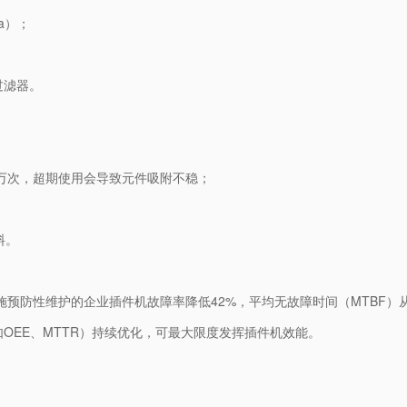
a）；
过滤器。
0万次，超期使用会导致元件吸附不稳；
料。
施预防性维护的企业插件机故障率降低42%，平均无故障时间（MTBF）从1
OEE、MTTR）持续优化，可最大限度发挥插件机效能。