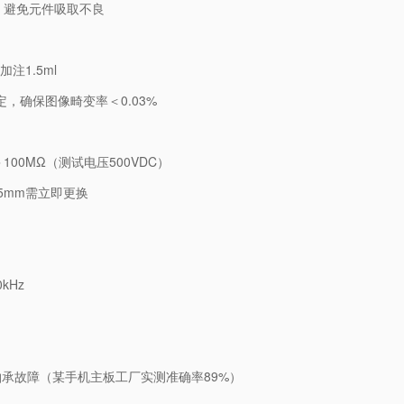
，避免元件吸取不良
注1.5ml
，确保图像畸变率＜0.03%
0MΩ（测试电压500VDC）
5mm需立即更换
kHz
℃
轴承故障（某手机主板工厂实测准确率89%）