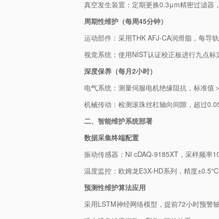
真空发生装置：定期更换0.3μm精密过滤器
周期性维护（每周45分钟）
运动部件：采用THK AFJ-CA润滑脂，每导轨加
视觉系统：使用NIST认证校正板进行九点标定
深度保养（每月2小时）
电气系统：测量伺服电机绝缘阻抗，标准值＞10
机械传动：检测滚珠丝杠轴向间隙，超过0.0
二、智能维护系统部署
数据采集终端配置
振动传感器：NI cDAQ-9185XT，采样频率10
温度监控：欧姆龙E3X-HD系列，精度±0.5
预测性维护算法应用
采用LSTM神经网络模型，提前72小时预警