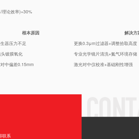
率/理论效率)×30%
根本原因
解决方
发生器压力不足
更换0.3μm过滤器+调整拾取高度
镜头镀膜氧化
专业光学镜片清洗+氮气环境存储
对中偏差0.15mm
激光对中仪校准+基础刚性增强
得联系