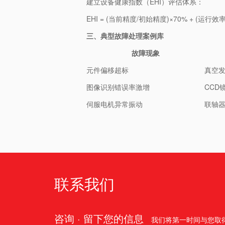
建立设备健康指数（EHI）评估体系：
EHI = (当前精度/初始精度)×70% + (运行效
三、典型故障处理案例库
故障现象
元件偏移超标
真空
图像识别错误率激增
CCD
伺服电机异常振动
联轴器
联系我们
咨询 · 留下您的信息
我们将第一时间与您取