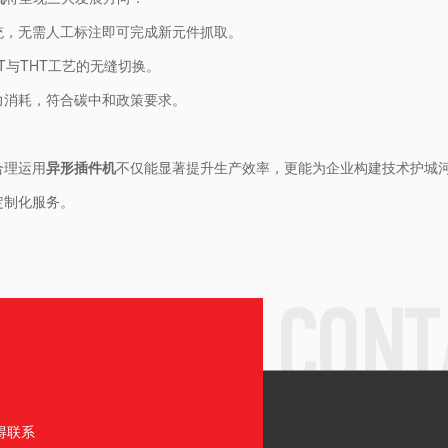
统，无需人工标注即可完成新元件抓取。
T与THT工艺的无缝切换。
电力消耗，符合碳中和政策要求。
理运用​
​异形插件机​
​不仅能显著提升生产效率，更能为企业构建技术护城
定制化服务。
得联系