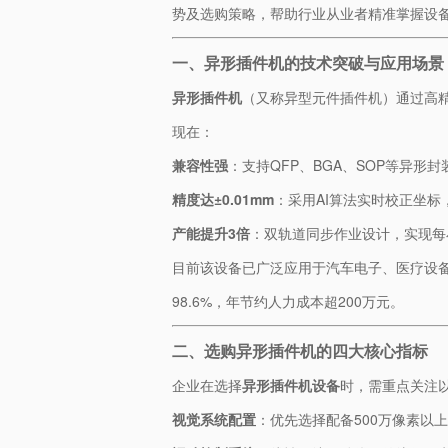
势及选购策略，帮助行业从业者精准掌握设
一、异形插件机的技术突破与应用场景
​异形插件机​
​（又称异型元件插件机）通过
现在：
​兼容性强​
​：支持QFP、BGA、SOP等异
​精度达±0.01mm​
​：采用AI算法实时校正坐标
​产能提升3倍​
​：双轨道同步作业设计，实现每小
目前该设备已广泛应用于汽车电子、医疗设备
98.6%，年节约人力成本超200万元。
二、选购异形插件机的四大核心指标
企业在选择​
​异形插件机设备​
​时，需重点关注
​视觉系统配置​
​：优先选择配备500万像素以