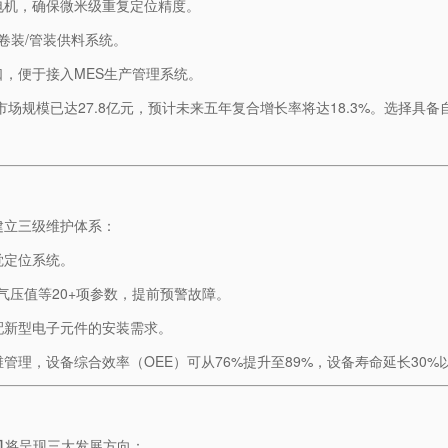
电机，确保微米级重复定位精度。
的卷装/管装供料系统。
口，便于接入MES生产管理系统。
场规模已达27.8亿元，预计未来五年复合增长率将达18.3%。选择具备
建立三级维护体系：
觉定位系统。
、气压值等20+项参数，提前预警故障。
配新型电子元件的安装需求。
理，设备综合效率（OEE）可从76%提升至89%，设备寿命延长30%
​
​将呈现三大发展方向：