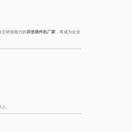
自主研发能力的​
​异形插件机厂家​
​，将成为企业
以上。