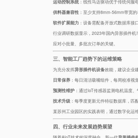
​运动控制系统​
​：线性马达驱动优于传统伺服
​供料器兼容性​
​：至少支持8mm-56mm带宽
​软件扩展能力​
​：设备需配备开放式数据库接
行业调研数据显示，2023年国内异形插件机市
应对小批量、多批次订单的关键。
三、智能工厂趋势下的运维策略
为充分发挥​
​异形插件机设备​
​效能，建议企业
​日常保养​
​：每日清洁吸嘴组件，每周校准视
​预测性维护​
​：通过IoT传感器监测电机温度
​技术升级​
​：每季度更新元件特征数据库，匹
某苏州工业园区的实践表明，通过数字化运维管
四、行业未来发展趋势展望
随着AIoT技术的深度融合，新一代​
​异形插件机