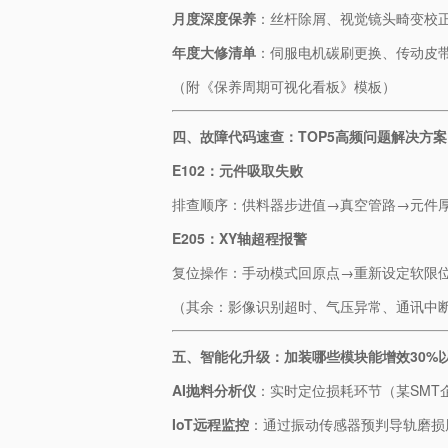
​月度深度保养​
​：丝杆除屑、视觉镜头畸变校
​年度大修清单​
​：伺服电机碳刷更换、传动皮
（附《保养周期可视化看板》模板）
​四、故障代码速查：TOP5高频问题解决方案​
​E102：元件吸取失败​
排查顺序：供料器步进值→真空管路→元件
​E205：XY轴超程报警​
复位操作：手动模式回原点→重新设定软限
（其余：影像识别超时、气压异常、通讯中
​五、智能化升级：加装哪些模块能增效30%以
​AI抛料分析仪​
​：实时定位损耗环节（某SMT
​IoT远程监控​
​：通过振动传感器预判导轨磨损