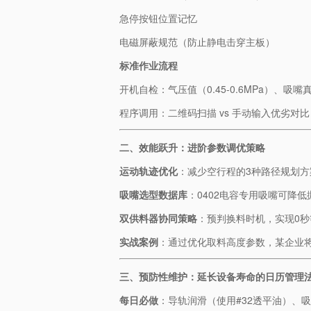
急停按钮位置记忆
电磁屏蔽规范（防止静电击穿主板）
​标准作业流程​
开机自检：气压值（0.45-0.6MPa）、吸嘴真
程序调用：二维码扫描 vs 手动输入优劣对比
​二、效能跃升：进阶参数调优策略​
​运动轨迹优化​
​：减少空行程的3种路径规划方
​吸嘴选型数据库​
​：0402电容专用吸嘴可降低
​双供料器协同策略​
​：预判换料时机，实现0
​实战案例​
​：通过优化取料高度参数，某企业
​三、预防性维护：延长设备寿命的日历管理法
​每日必做​
​：导轨润滑（使用#32透平油）、