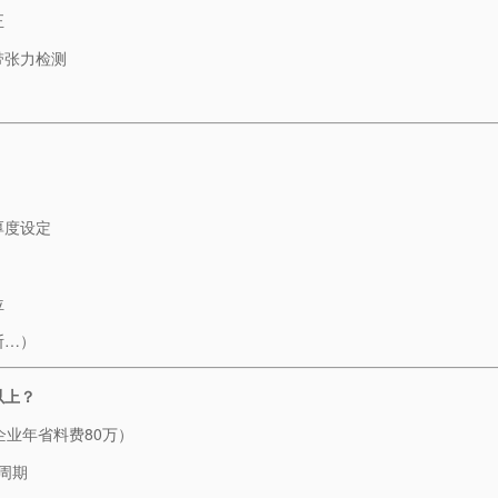
正
带张力检测
厚度设定
位
断…）
上？​
企业年省料费80万）
周期