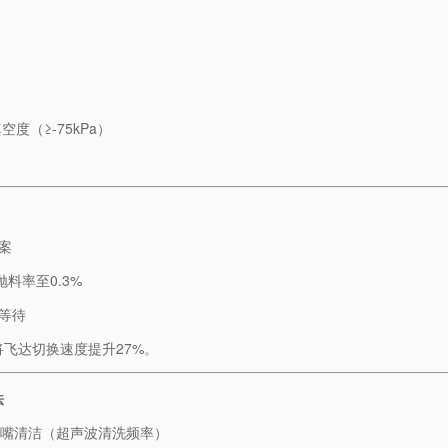
空度（≥-75kPa）
案
抛料率至0.3%
秒等待
将飞达切换速度提升27%。
​
吸嘴清洁（超声波清洗频率）