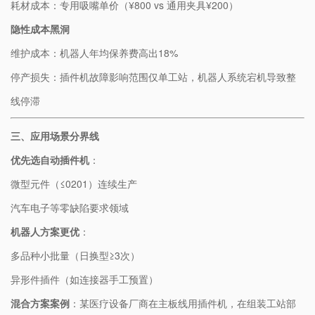
耗材成本：专用吸嘴单价（¥800 vs 通用夹具¥200）
​隐性成本黑洞​
维护成本：机器人年均保养费高出18%
停产损失：插件机故障影响范围仅单工站，机器人系统宕机导致整
线停滞
​三、应用场景分界线​
​优先选自动插件机​
​：
微型元件（≤0201）连续生产
汽车电子等零缺陷要求领域
​机器人方案更优​
​：
多品种小批量（日换型≥3次）
异形件插件（如连接器手工预置）
​混合方案案例​
​：某医疗设备厂商在主板线用插件机，在组装工站部