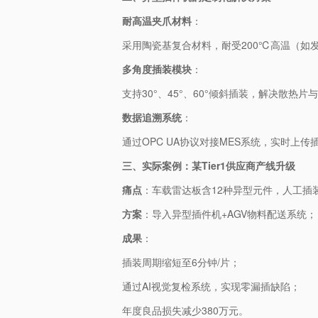
​耐高温夹爪材料​
​：
采用陶瓷基复合材料，耐受200℃高温（如
​多角度插装模块​
​：
支持30°、45°、60°倾斜插装，解决散热片
​数据追溯系统​
​：
通过OPC UA协议对接MES系统，实时上
三、实际案例：某Tier1供应商产线升级
​痛点​
​：车载雷达板含12种异型元件，人工插装
​方案​
​：导入异型插件机+AGV物料配送系统；
​成果​
​：
插装周期缩短至6分钟/片；
通过AI视觉复检系统，实现零漏插缺陷；
年度良品损失减少380万元。