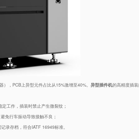
），PCB上异型元件占比从15%激增至40%。​
​异型插件机​
​的高精度插
况下稳定工作，插装时禁止产生微裂纹；
mm，避免行车振动导致接触不良；
录存档，符合IATF 16949标准。