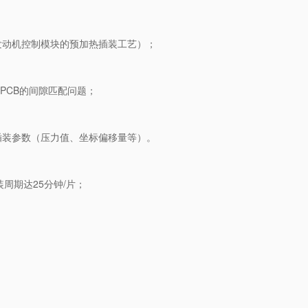
发动机控制模块的预加热插装工艺）；
与PCB的间隙匹配问题；
传插装参数（压力值、坐标偏移量等）。
周期达25分钟/片；