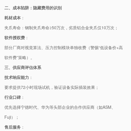
二、成本陷阱：隐藏费用的识别
​耗材成本​
​：
夹爪寿命：钢制夹爪寿命≥50万次，劣质铝合金夹爪仅10万次；
​软件授权费​
​：
部分厂商对视觉算法、压力控制模块单独收费（警惕“低设备价+高
软件费”策略）。
三、供应商评估体系
​技术响应能力​
​：
要求提供72小时现场试机，验证设备实际插装效果；
​行业口碑​
​：
优先选择宁德时代、华为等头部企业的合作供应商（如ASM、
Fuji）；
​售后服务​
​：