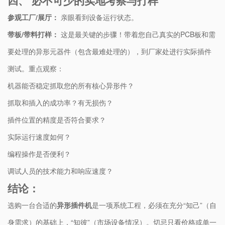
四、 必不可少的实地考察与打样
​参观工厂/展厅：​
​ 亲眼看到设备运行状态。
​带板/带料打样：​
​ 这是最关键的步骤！带着您自己真实的PCB板和需
要处理的异形元器件（包含最难处理的），到厂家处进行实际插件
测试。重点观察：
机器能否稳定抓取您的所有核心异形件？
抓取和插入的成功率？有无损伤？
插件位置的精度是否符合要求？
实际运行速度如何？
编程操作是否便利？
调试人员的技术能力和响应速度？
结论：
选购一台合适的​
​异形插件机​
​是一项系统工程，必须在充分“知己”（自
身需求）的基础上，“知彼”（市场设备情况）。切忌只看价格或单一