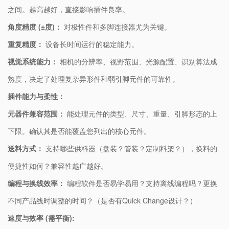
之间。越高越好，直接影响插件良率。
​角度精度 (±度)：​
​ 对极性件和多脚连接器尤为关键。
​重复精度：​
​ 设备长时间运行的稳定能力。
​视觉系统能力：​
​ 相机的分辨率、视野范围、光源配置、识别算法成
熟度，决定了处理复杂异形件和弱引脚元件的可靠性。
​插件能力与柔性：​
​元器件兼容范围：​
​ 能处理元件的类型、尺寸、重量、引脚形态的上
下限。确认其是否能覆盖您列出的核心元件。
​送料方式：​
​ 支持哪些供料器（盘装？管装？定制料架？），换料的
便捷性如何？兼容性越广越好。
​编程与换线效率：​
​ 编程软件是否易学易用？支持离线编程吗？更换
不同产品线时调整的时间？（是否有Quick Change设计？）
​速度与效率 (需平衡):​