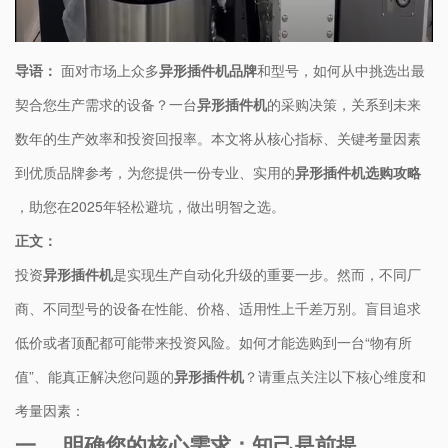
导语：​
​ 面对市场上众多​
异形插件机
品牌​
​和型号，如何从中挑选出最
契合您生产需求的设备？一台​
​异形插件机​
​的采购决策，关系到未来
数年的生产效率和投资回报率。本文将从核心指标、关键考量因素
到优质品牌参考，为您提供一份专业、实用的​
​异形插件机选购攻略​
，助您在2025年轻松避坑，做出明智之选。
​正文：​
投资​
​异形插件机​
​是实现生产自动化升级的重要一步。然而，不同厂
商、不同型号的设备在性能、价格、适用性上千差万别。盲目追求
低价或者顶配都可能带来投资风险。如何才能选购到一台“物有所
值”、能真正解决您问题的​
​异形插件机​
​？请重点关注以下核心维度和
考量因素：
一、 明确您的核心需求：知己是前提