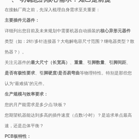
在接触厂商之前，先深入梳理自身需求至关重要：
​主要插件元器件：​
详细列出您目前及未来规划中需要机器自动插装的​
​核心异形元器件​
类型（如：2针/多针连接器？大电解电容尺寸范围？继电器类型？散
热器？）。
关注元器件的​
​最大尺寸（长宽高）​
​、​
​重量​
​、​
​引脚数量​
​、​
​引脚间距​
​、​
是否有极性要求​
​、​
​引脚硬度/是否易弯曲​
​等物理特性。特别是那些您
认为“最难搞”的元件。
​生产规模与效率要求：​
您的月产能需求是多少点/块板？
您期望机器能达到多高的插件速度（点数/小时）？是追求单点最高
速，还是总体平衡？
​PCB板特性：​