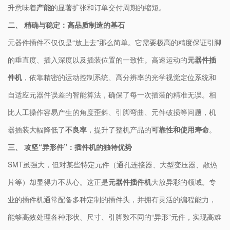
升意味着​
​产能​
​的显著扩张和订单交付周期的缩短。
​二、 精确与稳定：高品质制造的基石​
元器件插件不仅仅是“放上去”那么简单。它需要极高的精度保证引脚
的垂直度、插入深度以及插装位置的一致性。高速运动的​
​元器件插
件机​
​，依靠精密的运动控制系统、高分辨率的光学视觉定位系统和
自适应元器件误差的智能算法，确保了每一次插装的精准无误。相
比人工操作容易产生的角度歪斜、引脚弯曲、元件破损等问题，机
器插装大幅降低了​
​不良率​
​，提升了整机产品的​
​可靠性和使用寿命​
​。
​三、 攻坚“异形件”：插件机的独特优势​
SMT虽强大，但对某些特定元件（通孔连接器、大型变压器、散热
片等）却显得力不从心。这正是​
​元器件插件机​
​大放异彩的领域。专
业的插件机通常配备多种定制的插件头，并拥有灵活的编程能力，
能够高效处理各种形状、尺寸、引脚数不同的“异形”元件，实现高难