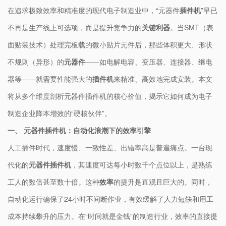
在追求极致效率和精准度的现代电子制造业中，“元器件
插件机
”早已
不再是生产线上可选项，而是提升竞争力的​
​关键利器​
​。当SMT（表
面贴装技术）处理完板载的微小贴片元件后，那些体积更大、形状
不规则（异形）的​
​元器件​
​——如电解电容、变压器、连接器、继电
器等——就需要性能强大的​
​插件机​
​来精准、高效地完成安装。本文
将从多个维度剖析元器件插件机的核心价值，揭示它如何成为电子
制造企业降本增效的“硬核伙伴”。
​一、 元器件插件机：自动化浪潮下的效率引擎​
人工插件时代，速度慢、一致性差、出错率高是普遍痛点。一台现
代化的​
​元器件插件机​
​，其速度可达每小时数千个点位以上，是熟练
工人的数倍甚至数十倍。这种​
​效率​
​的提升是直观且巨大的。同时，
自动化运行确保了24小时不间断作业，有效缓解了人力短缺和用工
成本持续攀升的压力。在“时间就是金钱”的制造行业，效率的直接提