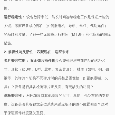
据。
​运行稳定性：​
​ 设备故障率低、能长时间连续稳定工作是保证产能的
关键。考察设备核心部件（如伺服电机、导轨、丝杠、气动元件）
的品牌和质量。了解平均无故障运行时间（MTBF）和供应商的保障
措施。
​2. 兼容性与灵活性：匹配现在，适应未来​
​弹片兼容范围：​
​ ​
​五金弹片插件机​
​是否能处理您当前产品的各种尺
寸、形状（如U型、L型、翼型、复杂异形）、材质（如铜、钢、铍
铜等）的弹片？切换不同弹片时的调整是否便捷（如更换吸嘴、夹
具）？设备是否具备检测弹片正反面、有无缺失的功能？
​基板兼容性：​
​ 对PCB板或其他基板的尺寸、厚度、孔位布局的支持
度。设备是否具备视觉定位系统来适应板子的微小位置偏差？这对
于保证插件精度至关重要。