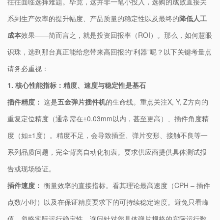
往往面临选择难题。毕竟，这并非一笔小投入，选购的成败直接关
系到生产效率的提升幅度、产品质量的稳定性以及最终的​
​降低人工
成本​
​效果——简而言之，就是投资回报率（ROI）。那么，如何慧眼
识珠，选到那台真正能给您带来高回报的“利器”呢？以下关键考量点
请务必重视：
​1. 核心性能指标：精度、速度与稳定性是基石​
​插件精度：​
​ 这是​
​五金弹片插件机​
​的生命线。重点关注X, Y, Z方向的
重复定位精度（通常需在±0.03mm以内，甚至更高）、插件角度精
度（如±1度）。精度不足，会导致插歪、弹片变形、接触不良等一
系列品质问题，完全背离自动化初衷。要求供应商提供具体测试报
告或现场验证。
​插件速度：​
​ 衡量效率的直接指标。看其理论最高速度（CPH – 插件
点数/小时）以及在保证精度要求下的可持续稳定速度。避免只看峰
值，忽略实际运行稳定性。询问针对您具体弹片规格的实际运行数