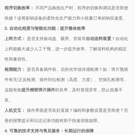
​程序切换效率：​
​ 不同产品换线生产时，程序的切换和调试是否简便
快捷？这将影响设备的柔性化生产能力和小批量订单的响应速度。
​3. 自动化程度与智能化功能：提升整体效率​
​上料方式：​
​ 是否支持振动盘、载带、管装等​
​自动送料装置​
​？自动化
上料能极大减少人工干预，进一步提升效率。了解送料机构的稳定
性和兼容性。
​检测能力：​
​ 是否具备插件前、后的光学或传感检测？如：弹片预插
件有无/正反检测、插件到位检测（高度、力度）、空插孔检测等。
这能有效​
​提升精密弹片插件​
​的良率，及时发现异常，防止批量不
良。
​人机交互：​
​ 操作界面是否友好直观？编程和参数设置是否简便？完
善的报警提示和日志记录功能有助于快速排除故障。
​4. 可靠的技术支持与售后服务：长期运行的保障​