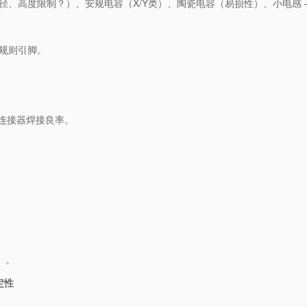
直径、高度限制？）、安规电容（X/Y类）、陶瓷电容（易损性）、小电感 
不规则引脚。
。
响连接器焊接良率。
）。
性​