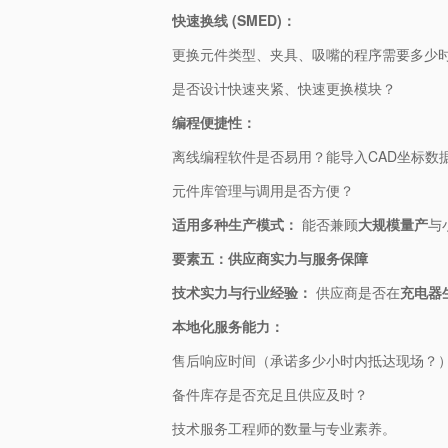
​快速换线 (SMED)：​
更换元件类型、夹具、吸嘴的程序需要多少
是否设计快速夹紧、快速更换模块？
​编程便捷性：​
离线编程软件是否易用？能导入CAD坐标数
元件库管理与调用是否方便？
​适用多种生产模式：​
​ 能否兼顾​
​大规模量产​
​
​要素五：供应商实力与服务保障​
​技术实力与行业经验：​
​ 供应商是否在​
​充电器
​本地化服务能力：​
售后响应时间（承诺多少小时内抵达现场？
备件库存是否充足且供应及时？
技术服务工程师的数量与专业素养。