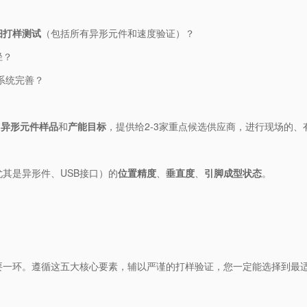
细打样测试​
​（包括所有异形元件和速度验证）？
径？
系统完善？
​
​异形元件样品​
​和​
​产能目标​
​，提供给2-3家重点候选供应商，进行现场的
。
其是异形件、USB接口）的​
​位置精度​
​、​
​垂直度​
​、​
​引脚成型状态​
​。
要一环。遵循这五大核心要素，辅以严谨的打样验证，您一定能选择到最适