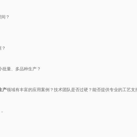
时间？
据？
与小批量、多品种生产？
生产​
​领域有丰富的应用案例？技术团队是否过硬？能否提供专业的工艺支
）。