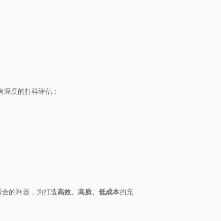
、有深度的打样评估：
合的利器，为打造​
​高效、高质、低成本​
​的充