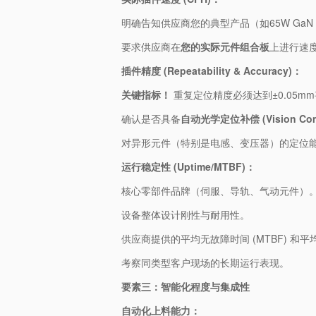
明确告知供应商您的典型产品（如65W GaN
要求供应商在​
​您的实际元件组合板​
​上进行速
​插件精度 (Repeatability & Accuracy)：​
​关键指标！​
​ 重复定位精度必须达到±0.05
确认是否具备​
​自动光学定位补偿 (Vision Comp
对异形元件（特别是电感、变压器）的定位
​运行稳定性 (Uptime/MTBF)：​
核心零部件品牌（伺服、导轨、气动元件）
设备整体设计刚性与耐用性。
供应商提供的平均无故障时间 (MTBF) 和平均
考察同类型客户现场的长期运行表现。
​要素三：智能化程度与集成性​
​自动化上料能力：​