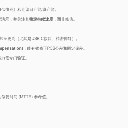
 PD快充）和期望日产能/班产能。
度演示，并关注其​
​稳定持续速度​
​，而非峰值。
mm甚至更高（尤其是USB-C接口、精密排针）。
ensation)​
​，能有效修正PCB公差和固定偏差。
能力需专门验证。
。
修复时间 (MTTR) 参考值。