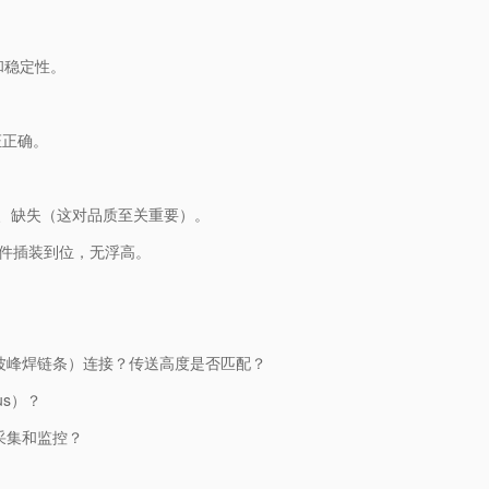
和稳定性。
证正确。
曲、缺失（这对品质至关重要）。
保元件插装到位，无浮高。
波峰焊链条）连接？传送高度是否匹配？
us）？
采集和监控？