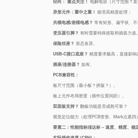
​径向：​
​ ​
​重点关注！​
​ 电解电容（尺寸范围？
​异形元件：重中之重！​
​ 能否高精度处理：
​共模电感/差模电感？​
​ 常有矩形、扁平状、
​变压器引脚？​
​ 有时需要特殊抓取和插装力道
​保险丝座？​
​ 形态各异。
​USB-C接口底座？​
​ 精度要求极高，直接影
​插座/连接器？​
​ 如有。
​PCB兼容性：​
板尺寸范围（最小板？拼版？）。
板上元件布局密度（插件位置间距）。
​双面板支持？​
​ 翻板功能是否成熟可靠？
视觉定位能力（处理PCB变形、Mark点遮挡
​要素二：性能指标须达标 – 速度、精度、稳定
​实际插件速度 (CPH)：​