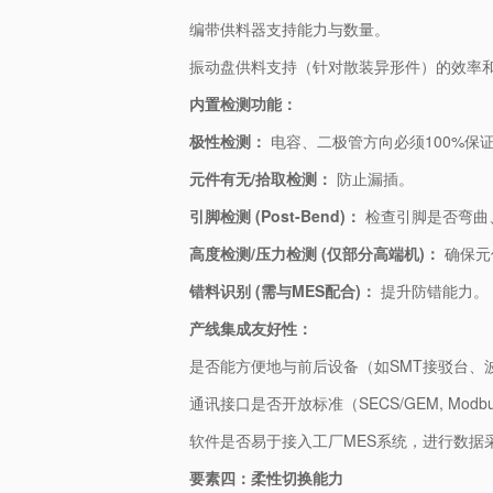
编带供料器支持能力与数量。
振动盘供料支持（针对散装异形件）的效率
​内置检测功能：​
​极性检测：​
​ 电容、二极管方向必须100%保
​元件有无/拾取检测：​
​ 防止漏插。
​引脚检测 (Post-Bend)：​
​ 检查引脚是否弯
​高度检测/压力检测 (仅部分高端机)：​
​ 确
​错料识别 (需与MES配合)：​
​ 提升防错能力。
​产线集成友好性：​
是否能方便地与前后设备（如SMT接驳台、
通讯接口是否开放标准（SECS/GEM, Modb
软件是否易于接入工厂MES系统，进行数据
​要素四：柔性切换能力​