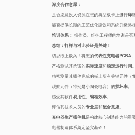
​深度合作意愿：​
是否愿意投入资源在您的典型板卡上进行​
​详
能否提供长期的工艺优化建议和系统升级路
​培训体系：​
​ 操作员、维护工程师的培训是否
​总结：打样与对比验证是关键！​
切忌纸上谈兵！将您的​
​代表性充电器PCBA​
​、
严格测试其承诺的​
​实际速度​
​和​
​稳定运行时间​
​
精密测量其插件完成的板上所有关键元件（尤
观察元件（特别是小陶瓷电容）的​
​损坏率​
​。
感受其软件​
​易用性​
​、​
​编程效率​
​。
评估其技术人员的​
​专业度​
​和​
​配合意愿​
​。
​充电器生产插件机​
​是构建核心制造能力的重
电器制造体系奠定坚实基础！