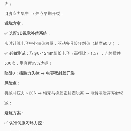
废；
引脚应力集中 → 焊点早期开裂；
​避坑方案​
​：
✅ ​
​选配3D视觉补偿系统​
​：
实时计算电容中心轴偏移量，驱动夹具旋转纠偏（精度±0.3°）；
✅ ​
​必做测试​
​：取φ8×12mm细长电容（高径比＞1.5），连续插件
500次，垂直度99%达标！
​陷阱3：插装力失控 → 电容密封胶开裂​
​风险点​
​：
机械冲压力＞20N → 铝壳与橡胶密封圈脱离 → 电解液泄露寿命锐
减；
​避坑方案​
​：
✅ ​
​认准伺服闭环力控​
​：