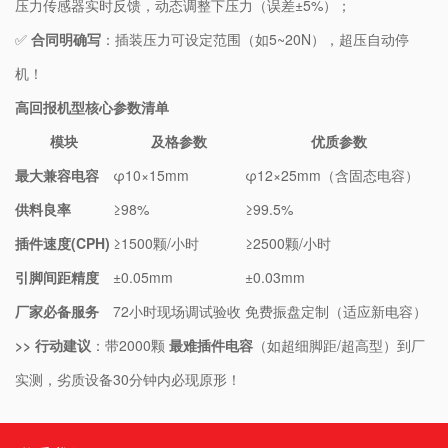
压力传感器实时反馈，动态调整下压力（误差±5%）；
✅ ​
​合同明确写​
​：插装压力可设定范围（如5~20N），超压自动停
机！
​高回报机型核心参数清单​
模块
及格参数
优质参数
​最大兼容电容​
φ10×15mm
φ12×25mm（含固态电容）
​供料良率​
≥98%
≥99.5%
​插件速度(CPH)​
≥1500颗/小时
≥2500颗/小时
​引脚间距精度​
±0.05mm
±0.03mm
​厂家必备服务​
72小时现场调试验收
免费振盘定制（适应新电容）
​>> 行动建议​
​：带2000颗 ​
​最难插件电容​
​（如超细脚距/超高型）到厂
实测，劣质设备30分钟内必现原形！