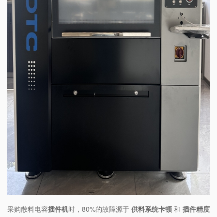
采购散料电容
插件机
​时，80%的故障源于 ​
​供料系统卡顿​
​ 和 ​
​插件精度