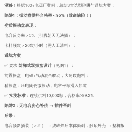
漂移​
​！根据100+电源厂案例，总结3大选型陷阱与避坑方案：
​陷阱1：振动盘供料合格率＜95%（致命缺陷！）​
​劣质振动盘表现​
​：
电容反身率＞5%（引脚朝天无法插）；
卡料频次＞20次/小时（需人工清料）；
​避坑方案​
​：
✅ 要求 ​
​阶梯式双振盘设计​
​（见图1）：
前置振盘：电磁+气动混合驱动，大角度翻料；
精振盘：压电陶瓷微振动，电容平顺滑入轨道；
✅ ​
​实测标准​
​：连续供料10,000颗，合格率≥99.3%！
​陷阱2：无电容姿态补偿 → 插件歪斜​
​后果​
​：
电容倾斜插装（＞2°） → 波峰焊后本体倾斜，触顶外壳 → 整机报