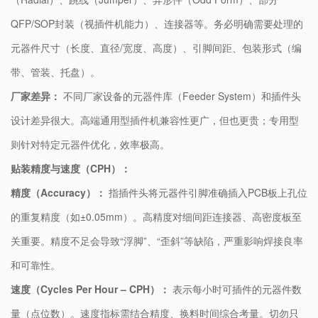
QFP/SOP封装（视插件机能力）、连接器等。务必明确需要处理的
元器件尺寸（长度、直径/宽度、高度）、引脚间距、包装形式（编
带、管装、托盘）。
​厂家差异：​
​ 不同厂家设备的元器件库（Feeder System）和插件头
设计差异很大。高端通用型插件机兼容性更广，但也更贵；专用型
则针对特定元器件优化，效率极高。
​贴装精度与速度（CPH）：​
​精度（Accuracy）：​
​ 指插件头将元器件引脚准确插入PCB板上孔位
的重复精度（如±0.05mm）。高精度对细间距连接器、高密度板至
关重要。精度不足会导致“浮脚”、“歪斜”等缺陷，严重影响焊接良率
和可靠性。
​速度（Cycles Per Hour – CPH）：​
​ 表示每小时可插件的元器件数
量（点位数）。速度指标需结合精度、换料时间综合考量。切勿只