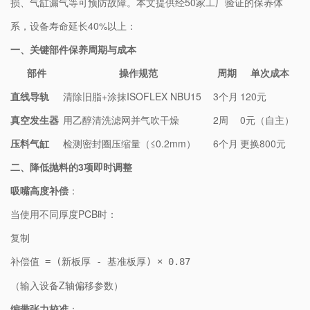
损、气缸漏气等可预防故障。本文提供经50家工厂验证的保养体
系，设备寿命延长40%以上：
一、关键部件保养周期与成本
部件
操作规范
周期
单次成本
​直线导轨​
清除旧脂+涂抹ISOFLEX NBU15
3个月
120元
​真空发生器​
用乙醇清洗滤网并气吹干燥
2周
0元（自主）
​压料气缸​
检测密封圈压缩量（≤0.2mm）
6个月
更换800元
二、降低抛料的3项即时调整
​吸嘴高度补偿​
​：
当使用不同厚度PCB时：
复制
补偿值 = (新板厚 - 基准板厚) × 0.87
（输入设备Z轴偏移参数）
​编带张力校准​
​：