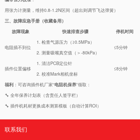
用张力计测量，维持0.8-1.2N区间（超出则调节飞达弹簧）
三、故障应急手册（收藏备用）
故障现象
快速排查步骤
停机时间
1. 检查气源压力（≥0.5MPa）
电阻插不到位
≤5分钟
2. 测量吸嘴真空值（＞-80kPa）
1. 清洁PCB定位针
插件位置偏移
≤8分钟
2. 校准Mark相机坐标
​福利​
​：可咨询插件机厂家“​
​电阻机保养​
​”领取：
🔧 全年保养计划表（含责任人签字栏）
🔧 插件机耗材更换成本测算模板（自动计算ROI）
联系我们