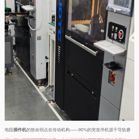
电阻
插件机
的​
致命弱点在传动机构
​——90%的突发停机源于导轨磨