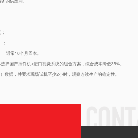
”服务的供应商。
元；
）；
人），通常10个月回本。
终选择国产插件机+进口视觉系统的组合方案，综合成本降低35%。
时间）数据，并要求现场试机至少2小时，观察连续生产的稳定性。