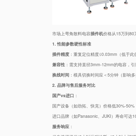
市场上弯角散料电容
插件机
价格从15万到8
1. ​
​性能参数硬性标准​
​插件精度​
​：重复定位精度≤0.03mm（低
​兼容性​
​：需支持直径3mm-12mm的电容，引
​换线时间​
​：模具切换时间应＜5分钟（影响
2. ​
​品牌与售后服务对比​
​国产vs进口​
​：
国产设备（如劲拓、快克）价格低30%-50
进口品牌（如Panasonic、JUKI）寿命可
​服务响应​
​：