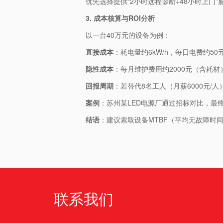
优先选择提供“2小时远程诊断+48小时上门
3. ​
​成本核算与ROI分析​
以一台40万元的设备为例：
​直接成本​
​：耗电量约6kW/h，每日电费约50
​隐性成本​
​：每月维护费用约2000元（含耗材
​回报周期​
​：若替代8名工人（月薪6000元/
​案例​
​：苏州某LED电源厂通过招标对比，最
​结语​
​：建议索取设备MTBF（平均无故障
联系我们