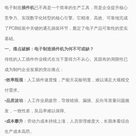
电子制造
插件机
​已不再是一个简单的生产工具，而是企业提升核心
竞争力、实现数字化转型的核心引擎。它精准、高效、可靠地完成
了PCB组装中关键的通孔插装环节，奠定了电子产品可靠性的坚实
基础。
​一、痛点破解：电子制造插件机为何不可或缺？​
传统的人工插件作业模式在当下显得力不从心。其固有的局限性已
成为制约企业发展的突出痛点：
•
​效率瓶颈​
​：人工插件速度慢，产能天花板明显，难以满足大规模交
付需求。
•
​品质波动​
​：人工作业易疲劳，导致错插、漏插、反向等质量问题频
发，一致性差，良品率难以保障。
•
​成本攀升​
​：劳动力成本持续上涨，人员管理难度大，长期来看综合
生产成本高昂。