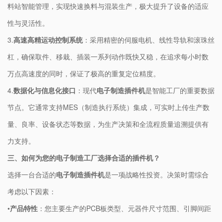
料站智能管理，实现快速换料与混装生产，极大提升了设备的适应
性与灵活性。
3.
​高速高精运动控制系统​
​：采用精密的伺服电机、线性导轨和滚珠丝
杠，确保取件、移栽、插装一系列动作既快又稳，在追求每小时数
万点高速度的同时，保证了极高的重复定位精度。
4.
​数据化与信息化接口​
​：现代​
​电子制造插件机​
​是智能工厂的重要数据
节点。它通常支持MES（制造执行系统）集成，可实时上传生产数
量、良率、设备状态等数据，为生产决策和全流程质量追溯提供有
力支持。
​三、如何为您的电子制造工厂选择合适的插件机？​
选择一台合适的​
​电子制造插件机​
​是一项战略性投资。决策时需综合
考虑以下因素：
•
​产品特性​
​：您主要生产的PCB板类型、元器件尺寸范围、引脚间距