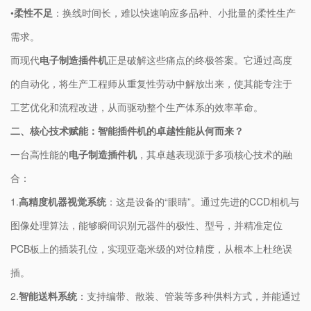
•
​柔性不足​
​：换线时间长，难以快速响应多品种、小批量的柔性生产
需求。
而现代​
​电子制造插件机​
​正是破解这些痛点的终极答案。它通过高度
的自动化，将生产工程师从重复性劳动中解放出来，使其能专注于
工艺优化和流程改进，从而驱动整个生产体系的效率革命。
​二、核心技术赋能：智能插件机的卓越性能从何而来？​
一台高性能的​
​电子制造插件机​
​，其卓越表现源于多项核心技术的融
合：
1.
​高精度机器视觉系统​
​：这是设备的“眼睛”。通过先进的CCD相机与
图像处理算法，能够瞬间识别元器件的极性、型号，并精准定位
PCB板上的插装孔位，实现亚毫米级的对位精度，从根本上杜绝误
插。
2.
​智能送料系统​
​：支持编带、散装、管装等多种供料方式，并能通过