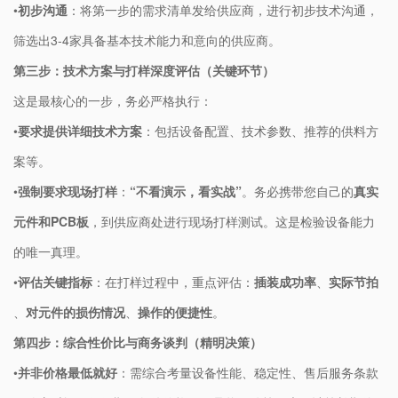
•
​初步沟通​
​：将第一步的需求清单发给供应商，进行初步技术沟通，
筛选出3-4家具备基本技术能力和意向的供应商。
​第三步：技术方案与打样深度评估（关键环节）​
这是最核心的一步，务必严格执行：
•
​要求提供详细技术方案​
​：包括设备配置、技术参数、推荐的供料方
案等。
•
​强制要求现场打样​
​：​
​“不看演示，看实战”​
​。务必携带您自己的​
​真实
元件和PCB板​
​，到供应商处进行现场打样测试。这是检验设备能力
的唯一真理。
•
​评估关键指标​
​：在打样过程中，重点评估：​
​插装成功率​
​、​
​实际节拍​
、​
​对元件的损伤情况​
​、​
​操作的便捷性​
​。
​第四步：综合性价比与商务谈判（精明决策）​
•
​并非价格最低就好​
​：需综合考量设备性能、稳定性、售后服务条款