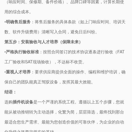
（响应时间、保修期、备件价格）、品牌口碑等因素，计算长期使
用的综合成本。
•
​明确售后服务​
​：将售后服务的具体条款（如上门响应时间、培训天
数、软件升级费用）清晰写入合同，避免日后纠纷。
​第五步：安装验收与人才培养（保障未来）​
•
​严格执行验收标准​
​：按照合同签订的技术协议逐条进行验收（FAT
工厂验收和SAT现场验收），不达标不收货。
•
​重视人才培养​
​：要求供应商提供全面的操作、编程和维护培训，确
保自己的团队能真正驾驭设备，发挥其最大效能。
​结语：​
选购​
​插件机设备​
​是一个严谨的系统工程。遵循以上五个步骤，您就
能从被动推销转为主动选择，化繁为简，层层筛选，最终找到那台
最适合您生产需求、最能为您创造价值的可靠伙伴，为企业的自动
化升级之路奠定坚实的基础。