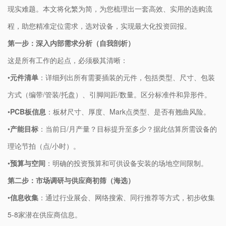
现实难题。本文将化繁为简，为您梳理出一套高效、实用的选购流
程，助您精准定位需求，选对设备，实现最大化投资回报。
​第一步：深入内部需求分析（自我剖析）​
这是所有工作的起点，必须极其清晰：
•
​元件清单​
​：详细列出所有需要插装的元件，包括类型、尺寸、包装
方式（编带/管装/托盘）、引脚间距/数量。区分标准件和异形件。
•
​PCB板信息​
​：板材尺寸、厚度、Mark点类型、是否有翘曲风险。
•
​产能目标​
​：当前日/月产量？目标提升至多少？据此估算所需设备的
理论节拍（点/小时）。
•
​预算与空间​
​：明确的投资预算和可供设备安装的场地空间限制。
​第二步：市场调研与供应商初筛（海选）​
•
​信息收集​
​：通过行业展会、网络搜索、同行推荐等方式，初步收集
5-8家潜在供应商信息。