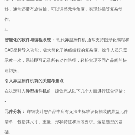
移，通常还带有旋转轴，可以调整元件角度，实现斜插等复杂动
作。
4.
​智能化的软件与编程系统：​
​ 现代​
​异型插件机​
​ 通常支持图形化编程和
CAD坐标导入功能，极大简化了换线编程的复杂度。操作人员只需
示教一次，系统即可记录所有动作路径，轻松实现不同产品间的快
速切换。
​引入异型插件机前的关键考量点​
在决定引入​
​异型插件机​
​前，建议您从以下几个方面进行综合评估：
•
​元件分析：​
​ 详细统计您产品中所有无法由标准设备插装的异型元件
清单，包括其尺寸、重量、形状特征和插装要求。这是选型的基
础。