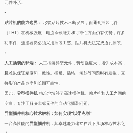
元件外形。
•
​贴片机的能力边界：​
​ 尽管贴片技术不断发展，但通孔插装元件
（THT）在机械强度、电流承载能力和可靠性方面仍有优势，许多
功率件、连接器仍必须采用插装工艺。贴片机无法完成通孔插装。
•
​人工插装的弊端：​
​ 人工插装异型元件，劳动强度大，培训成本高，
且难以保证精度和一致性。插反、插错、倾斜等问题时有发生，直
接影响产品良率和长期可靠性。
因此，​
​异型插件机​
​ 精准地填补了高速插件机、贴片机和人工之间的
空白，专注于解决非标元件的自动化插装问题。
​异型插件机核心技术解析：如何实现“以柔克刚”​
一台高性能的​
​异型插件机​
​，其卓越能力建立在以下几项核心技术之