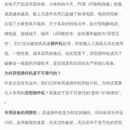
在电子产品追求高性能、小体积的今天，PCB（印制电路板）的集
成度越来越高。板上元器件也早已超越了标准电阻、电容的范畴，
出现了大量形状不规则、尺寸各异的特殊元件，如大型电解电容、
继电器、接线端子、磁环、LED模块等。这些通常被称为“异型元
件”。它们无法被传统高速
插件机
处理，而依赖人工插装又存在效率
低、一致性差、成本高昂的痛点。在此背景下，​
异型插件机
​成为了
破解这一难题的关键技术，是实现柔性自动化生产的核心装备。
​为何异型插件机是不可替代的？​
许多企业首先会问：我们已经有高速插件机和贴片机，为何还需要
引入专用的​
​异型插件机​
​？答案在于其不可替代的“柔性”与“精准性”。
•
​专用设备的局限性：​
​ 高速插件机是为特定的轴向、径向标准元件设
计的，追求极致的速度，但灵活性极差，无法应对千变万化的异型