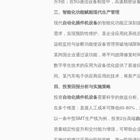
升3倍；在5G通信设备制造中，高速精密设
三、智能化功能赋能现代生产管理
现代
自动化插件机设备
的智能化功能正深刻
需求，实现预防性维护。某企业应用此系统后
远程监控与诊断功能使设备管理突破地域限
某跨国企业通过该功能，将平均故障修复时间（
数字孪生技术的应用为设备优化提供了新途
间。某汽车电子供应商应用此技术，将新产品
四、投资回报分析与实施策略
投资
自动化插件机设备
需要科学的效益分析
在多个维度：直接人工成本可降低60-80%，
以一条中型SMT生产线为例，投资2台高端
自
质量稳定性提升和交付能力增强，可帮助企
实施过程建议采用分阶段策略。第一阶段进