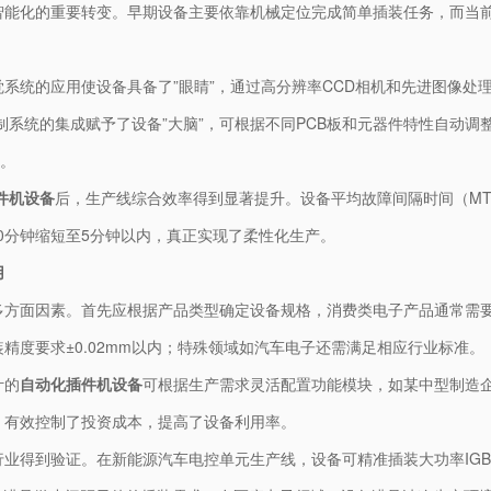
智能化的重要转变。早期设备主要依靠机械定位完成简单插装任务，而当
系统的应用使设备具备了”眼睛”，通过高分辨率CCD相机和先进图像处
控制系统的集成赋予了设备”大脑”，可根据不同PCB板和元器件特性自动
控。
件机设备
后，生产线综合效率得到显著提升。设备平均故障间隔时间（MTB
30分钟缩短至5分钟以内，真正实现了柔性化生产。
用
方面因素。首先应根据产品类型确定设备规格，消费类电子产品通常需要高速
精度要求±0.02mm以内；特殊领域如汽车电子还需满足相应行业标准。
计的
自动化插件机设备
可根据生产需求灵活配置功能模块，如某中型制造
，有效控制了投资成本，提高了设备利用率。
行业得到验证。在新能源汽车电控单元生产线，设备可精准插装大功率IG