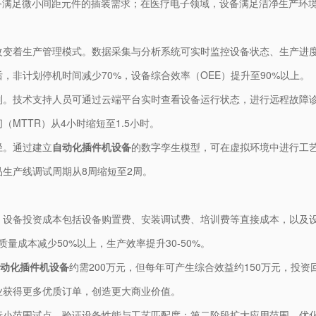
备满足微小间距元件的插装需求；在医疗电子领域，设备满足洁净生产环
改变着生产管理模式。数据采集与分析系统可实时监控设备状态、生产进
，非计划停机时间减少70%，设备综合效率（OEE）提升至90%以上。
制。技术支持人员可通过云端平台实时查看设备运行状态，进行远程故障
MTTR）从4小时缩短至1.5小时。
径。通过建立
自动化插件机设备
的数字孪生模型，可在虚拟环境中进行工
生产线调试周期从8周缩短至2周。
。设备投资成本包括设备购置费、安装调试费、培训费等直接成本，以及
质量成本减少50%以上，生产效率提升30-50%。
动化插件机设备
约需200万元，但每年可产生综合效益约150万元，投资
业获得更多优质订单，创造更大商业价值。
行小范围试点，验证设备性能与工艺匹配度；第二阶段扩大应用范围，优