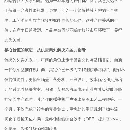
战略合作的关系构建。选择一家卓越的
插件机
厂商，其意义远不止
于获得一台高性能机器，更在于引入一个能够持续为您的生产效
率、工艺革新和数字化转型赋能的长期伙伴。这种合作关系的价
值，在竞争日益激烈、产品生命周期不断缩短的市场环境下，显得
尤为关键。
核心价值的演进：从供应商到解决方案共创者
传统的买卖关系中，厂商的角色止步于设备交付与基础售后。而新
一代领军型
插件机厂商
，其定位已升级为“制造能力赋能者”。他们不
仅提供硬件，更输出涵盖工艺分析、产线设计、效率优化和人员培
训的系统性解决方案。例如，某知名汽车电子企业在升级智能座舱
控制器生产线时，其合作的
插件机厂商
派出资深工艺工程师驻厂一
个月，不仅完成了设备的完美集成，更协助其重新规划了物料流，
优化了质检工位布局，最终使整线综合效率（OEE）提升了25%，
远超单一设备升级的预期收益。