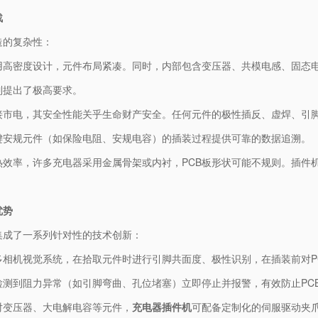
战
造的复杂性：
用高密度设计，元件布局紧凑。同时，内部包含变压器、共模电感、固态电容
制提出了极高要求。
接市电，其安全性能关乎生命财产安全。任何元件的极性插反、虚焊、引
键安规元件（如保险电阻、安规电容）的插装过程提供可靠的数据追溯。
热效率，许多充电器采用金属骨架或内衬，PCB板形状可能不规则。插件
优势
集成了一系列针对性的技术创新：
多相机视觉系统，在拾取元件时进行引脚共面度、极性识别，在插装前对P
测到阻力异常（如引脚弯曲、孔位堵塞）立即停止并报警，有效防止PC
对变压器、大电解电容等元件，
充电器插件机
可配备定制化的伺服驱动夹