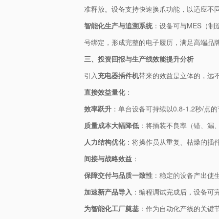
准释放。设备支持快速换爪功能，以适应不
智能化生产与追溯系统
：设备可与MES（
号绑定，形成完整的电子履历，满足高端品
三、投资回报与生产线效能提升分析
引入
充电器插件机
带来的效益是立体的，远
直接效益量化
：
效率跃升
：单台设备可持续以0.8-1.2秒
质量成本大幅降低
：将插装不良率（错、漏、
人力结构优化
：将操作员从重复、枯燥的插
间接与战略效益
：
保障交付与品质一致性
：稳定的设备产出使
加速新产品导入
：编程调试完成后，设备可
为智能化工厂奠基
：作为自动化产线的关键