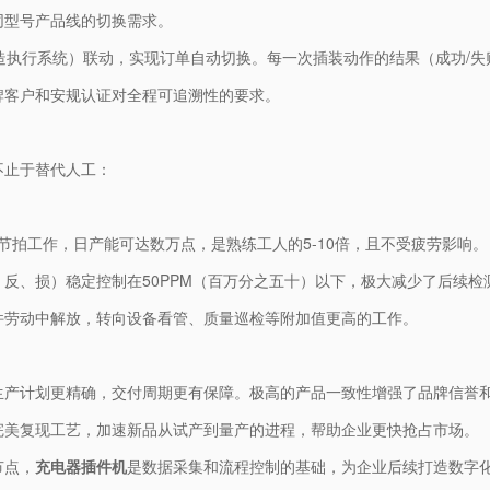
同型号产品线的切换需求。
制造执行系统）联动，实现订单自动切换。每一次插装动作的结果（成功/
牌客户和安规认证对全程可追溯性的要求。
不止于替代人工：
/点的节拍工作，日产能可达数万点，是熟练工人的5-10倍，且不受疲劳影响。
反、损）稳定控制在50PPM（百万分之五十）以下，极大减少了后续
件劳动中解放，转向设备看管、质量巡检等附加值更高的工作。
生产计划更精确，交付周期更有保障。极高的产品一致性增强了品牌信誉
完美复现工艺，加速新品从试产到量产的进程，帮助企业更快抢占市场。
节点，
充电器插件机
是数据采集和流程控制的基础，为企业后续打造数字