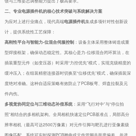
馈与三维姿态调整能力提出了极高要求。
二、专业电源插件机的核心技术突破与系统解决方案
为应对上述行业痛点，现代高端
电源插件机
集成多项针对性创新设
计，提供系统性工艺保障：
高刚性平台与智能力-位混合伺服控制
：设备主体采用整体铸造或重
型焊接框架，确保动态稳定性。其核心是力-位移混合闭环算法，在
插装重型元件（如变压器）时采用“力控优先”模式，实现克级精度的
缓冲压入；在组装精密连接器时切换至“位移优先”模式，确保插装深
度绝对准确。这种自适应策略有效防止了PCB板弯、焊盘拉裂及元
件内伤。
多视觉协同定位与三维动态补偿系统
：采用“飞行对中”与“停位拍
照”相结合的多相机架构。全局相机快速定位PCB基准点，局部高分
辨率相机（最高可达2500万像素）对元件引脚与靶孔进行亚像素级
图像匹配。系统可实时探测PCB翘曲或元件管脚共面度偏差，并进