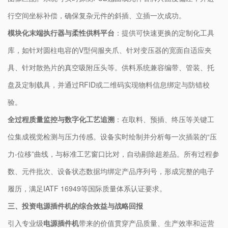
行空间坐标补偿，确保复杂元件的斜插、立插一次成功。
模块化末端执行器与柔性供料平台
：提供可快速更换的定制化工具
库，如针对圆柱电容的V型伺服夹爪、针对变压器的宽面自适应夹
具、针对散热片的真空吸附压头等。供料系统兼容编带、管装、托
盘及定制载具，并通过RFID或二维码实现物料信息绑定与防错校
验。
全过程质量监控与数字化工艺追溯
：在取料、预插、终压等关键工
位集成视觉检测与压力传感。设备实时绘制并分析每一次插装的“压
力-位移”曲线，与标准工艺窗口比对，自动剔除超差品。所有过程参
数、元件批次、设备状态数据均绑定产品序列号，形成完整的电子
履历，满足IATF 16949等国际质量体系认证要求。
三、投资电源插件机的综合效益与战略回报
引入专业级
电源插件机
带来的价值贯穿产品质量、生产效率和运营