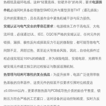
热模组及磁环电感。这种“轻重悬殊、软硬并存”的布局，要求
电源插
件机
必须同时具备处理微型SMD元件与重型异形THT（通孔插装）
元件的双重能力，且在高速作业中避免机械干涉与应力损伤。
安规认证与电气安全的零容忍要求
：电源模块工作于高电压、大电
流环境，必须通过UL、IEC、CQC等严格的安规认证。任何元件的
错插、漏插、极性反向或插装应力引起的微裂纹，都可能导致电气
间隙不足、局部过热、甚至起火等致命风险。因此，自动化插件过
程必须实现近100%的精确度，并为保险电阻、安规电容、光耦等关
键安规元件建立独立的过程验证与数据追溯机制。
热管理与结构可靠性的复合挑战
：为提升效率，电源广泛使用带散
热基板的功率器件。这类元件的组装不仅要求引脚对位精度达
±0.05mm以内，更要求散热面与PCB或导热介质的贴合平整度、锁
附压力符合严格的工艺窗口，这对设备的运动控制精度、实时力反