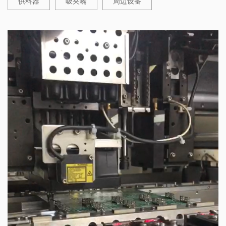
供料器
吸夹嘴
周边设备